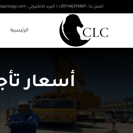
Ski
اتصل بنا :
201146319401
+
|
البريد الالكتروني
:
fo@clcegy.com
t
conten
الرئيسية
م
أسعار تأج