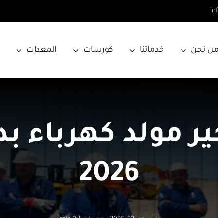
in
ن نحن
خدماتنا
كورسات
المعدات
ير مولد كهرباء 
2026