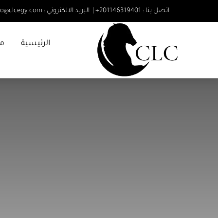
Ski
اتصل بنا :
201146319401
+
|
البريد الالكتروني
:
fo@clcegy.com
t
conten
الرئيسية
م