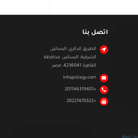
اتصل بنا
الطريق الدائري، البساتين
الشرقية، البساتين، محافظة
القاهرة 4236041، مصر
Info@clcegy.com
+201146319401
+20227470322
را سيلز