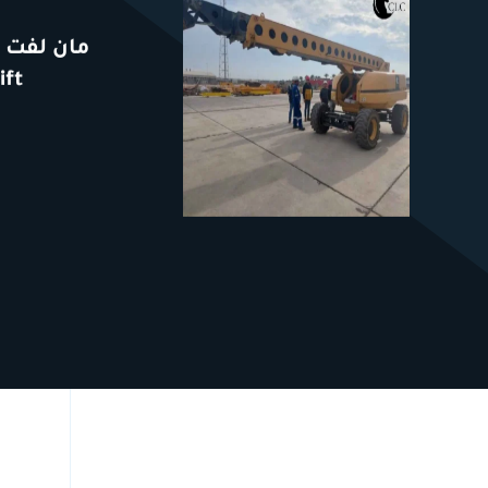
مان لفت ل
manlift