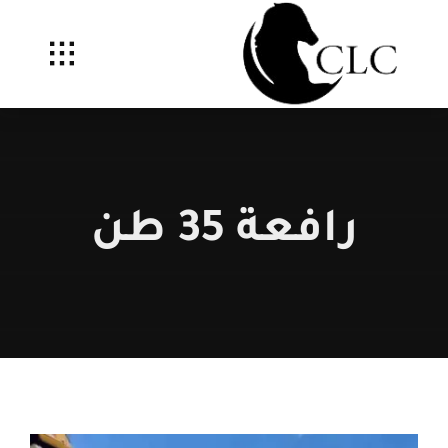
Ski
t
conten
رافعة 35 طن