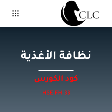
Ski
t
conten
نظافة الأغذية
كود الكورس
HSE-FH-33