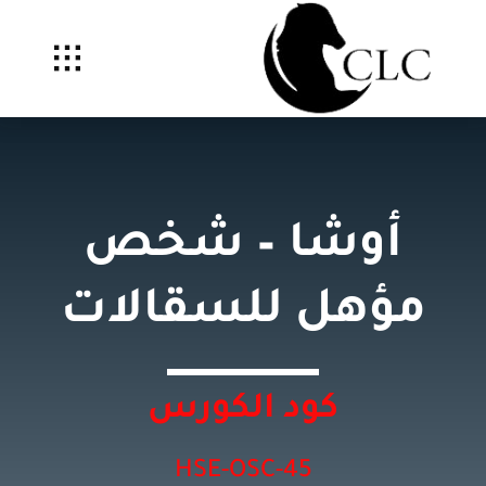
Ski
t
conten
أوشا – شخص
مؤهل للسقالات
كود الكورس
HSE-OSC-45